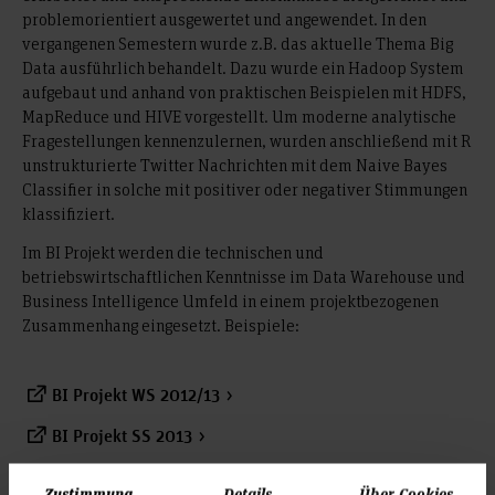
problemorientiert ausgewertet und angewendet. In den
vergangenen Semestern wurde z.B. das aktuelle Thema Big
Data ausführlich behandelt. Dazu wurde ein Hadoop System
aufgebaut und anhand von praktischen Beispielen mit HDFS,
MapReduce und HIVE vorgestellt. Um moderne analytische
Fragestellungen kennenzulernen, wurden anschließend mit R
unstrukturierte Twitter Nachrichten mit dem Naive Bayes
Classifier in solche mit positiver oder negativer Stimmungen
klassifiziert.
Im BI Projekt werden die technischen und
betriebswirtschaftlichen Kenntnisse im Data Warehouse und
Business Intelligence Umfeld in einem projektbezogenen
Zusammenhang eingesetzt. Beispiele:
BI Projekt WS 2012/13
BI Projekt SS 2013
BI Projekt SS 2014 Quoniam
Zustimmung
Details
Über Cookies