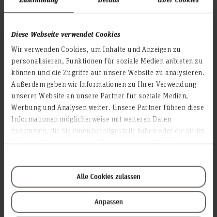
BI Projekt SS 2014 Wabco
BI Projekt SS 2015 Soccerlytics
Diese Webseite verwendet Cookies
BI Projekt SS2019 Quoniam
Wir verwenden Cookies, um Inhalte und Anzeigen zu
personalisieren, Funktionen für soziale Medien anbieten zu
BI Projekt SS2019 TUI Hotel App Reporting
können und die Zugriffe auf unsere Website zu analysieren.
Außerdem geben wir Informationen zu Ihrer Verwendung
BI Projekt SS2021 Heise
unserer Website an unsere Partner für soziale Medien,
BI Projekt WS2021/22 MAN & Doerffler
Werbung und Analysen weiter. Unsere Partner führen diese
Informationen möglicherweise mit weiteren Daten
BI Projekt WS2021/22 Heise
zusammen, die Sie ihnen bereitgestellt haben oder die sie im
BI Projekt SS2022 Wertgarantie
Rahmen Ihrer Nutzung der Dienste gesammelt haben.
BI Projekt SS2023 Capgemini
BI Projekt WS2023/24 Scalefree
Alle Cookies zulassen
BI Projekt SS2024 KKH
Anpassen
BI Projekt WS2024/25 Wertgarantie