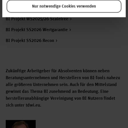
Nur notwendige Cookies verwenden
BI Projekt SS2025 RND
BI Projekt WS2025/26 Scalefree
BI Projekt SS2026 Wertgarantie
BI Projekt SS2026 Recon
Zukünftige Arbeitgeber für Absolventen können neben
Beratungsunternehmen und Herstellern von BI-Tools nahezu
alle größeren Unternehmen sein. Auch für den Mittelstand
gewinnt das Thema BI zunehmend an Bedeutung. Eine
herstellerunabhängige Vereinigung von BI Nutzern findet
sich unter tdwi.eu.