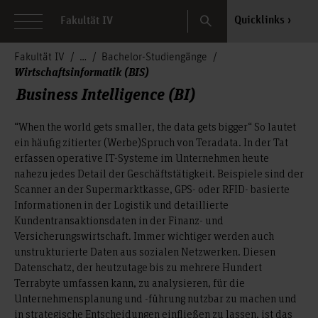
Search
Quicklinks
Fakultät IV
Fakultät IV
Bachelor-Studiengänge
Wirtschaftsinformatik (BIS)
Business Intelligence (BI)
“When the world gets smaller, the data gets bigger“ So lautet
ein häufig zitierter (Werbe)Spruch von Teradata. In der Tat
erfassen operative IT-Systeme im Unternehmen heute
nahezu jedes Detail der Geschäftstätigkeit. Beispiele sind der
Scanner an der Supermarktkasse, GPS- oder RFID- basierte
Informationen in der Logistik und detaillierte
Kundentransaktionsdaten in der Finanz- und
Versicherungswirtschaft. Immer wichtiger werden auch
unstrukturierte Daten aus sozialen Netzwerken. Diesen
Datenschatz, der heutzutage bis zu mehrere Hundert
Terrabyte umfassen kann, zu analysieren, für die
Unternehmensplanung und -führung nutzbar zu machen und
in strategische Entscheidungen einfließen zu lassen, ist das