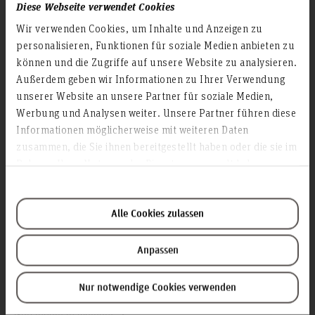
Presse
Diese Webseite verwendet Cookies
Personensuche
Wir verwenden Cookies, um Inhalte und Anzeigen zu
personalisieren, Funktionen für soziale Medien anbieten zu
Karriere
können und die Zugriffe auf unsere Website zu analysieren.
Außerdem geben wir Informationen zu Ihrer Verwendung
Service & Organisation
unserer Website an unsere Partner für soziale Medien,
Akademische Angelegenheiten
Werbung und Analysen weiter. Unsere Partner führen diese
Antidiskriminierungsstelle
Informationen möglicherweise mit weiteren Daten
zusammen, die Sie ihnen bereitgestellt haben oder die sie im
Arbeitssicherheit
Rahmen Ihrer Nutzung der Dienste gesammelt haben.
Berufungsmanagement
Bibliothek
Campusmanagement
Alle Cookies zulassen
Datenschutz
Anpassen
Existenzgründung
Finanzmanagement
Nur notwendige Cookies verwenden
Forschung und Entwicklung