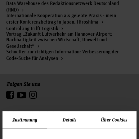
Data Warehouse des Redaktionsnetzwerk Deutschland
(RND)
Internationale Kooperation als gelebte Praxis - mein
erster Konferenzbeitrag in Japan, Hiroshima
Controlling trifft Logistik
Vortrag „Zukunft Luftverkehr am Hannover Airport:
Nachhaltigkeit zwischen Wirtschaft, Umwelt und
Gesellschaft“
Schneller zur richtigen Information: Verbesserung der
Code-Suche für Analysen
Folgen Sie uns
Zum Seitenanfang
Infos zur Hochschule
Zustimmung
Details
Über Cookies
Kontakt und Anreise
Startseite Hochschule Hannover